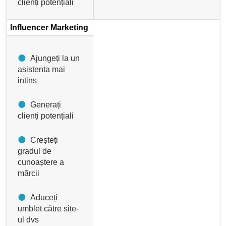
clienți potențiali
Influencer Marketing
Ajungeți la un
asistenta mai
intins
Generați
clienți potențiali
Creșteți
gradul de
cunoaștere a
mărcii
Aduceți
umblet către site-
ul dvs