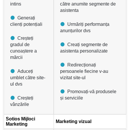
intins
către anumite segmente de
asistenta
Generați
clienți potențiali
Urmăriți performanța
anunțurilor dvs
Creșteți
gradul de
Creați segmente de
cunoaștere a
asistenta personalizate
mărcii
Redirecționați
Aduceți
persoanele fiecine v-au
umblet către site-
vizitat site-ul
ul dvs
Promovați-vă produsele
Creșteți
și serviciile
vânzările
Sotios Mijloci
Marketing vizual
Marketing