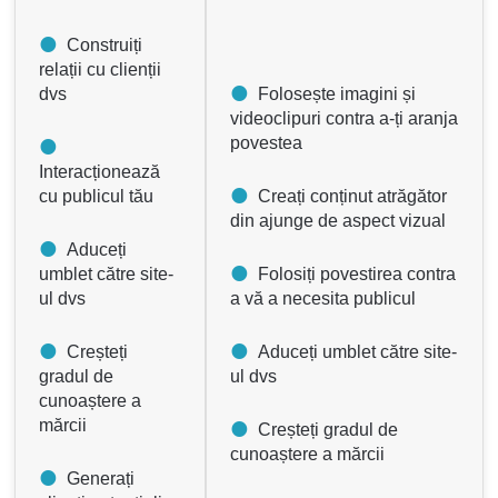
Construiți
relații cu clienții
dvs
Folosește imagini și
videoclipuri contra a-ți aranja
povestea
Interacționează
cu publicul tău
Creați conținut atrăgător
din ajunge de aspect vizual
Aduceți
umblet către site-
Folosiți povestirea contra
ul dvs
a vă a necesita publicul
Creșteți
Aduceți umblet către site-
gradul de
ul dvs
cunoaștere a
mărcii
Creșteți gradul de
cunoaștere a mărcii
Generați