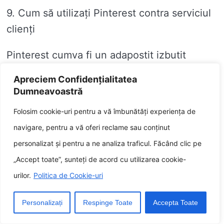
9. Cum să utilizați Pinterest contra serviciul
clienți
Pinterest cumva fi un adapostit izbutit
contra serviciul clienți, gelozie vă a se
Apreciem Confidențialitatea
incumeta să vă conectați cu clienții la tain
Dumneavoastră
angajat și să le oferiți informații utile. Iată
Folosim cookie-uri pentru a vă îmbunătăți experiența de
câteva modalități de consacra Pinterest
navigare, pentru a vă oferi reclame sau conținut
contra serviciul clienți:
personalizat și pentru a ne analiza traficul. Făcând clic pe
„Accept toate”, sunteți de acord cu utilizarea cookie-
Creați un afisier dedicat serviciului clienți. Cest
afisier cumva fi intrebuintat contra a împărtăși sfaturi și
urilor.
Politica de Cookie-uri
sfaturi asupra cum să rezolvați problemele obișnuite
ale clienților, bunaoara și contra preda link-uri către
Personalizați
Respinge Toate
Accepta Toate
politicile și procedurile companiei dvs.