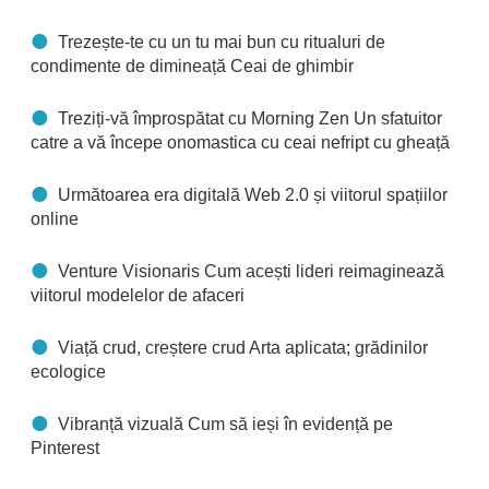
Trezește-te cu un tu mai bun cu ritualuri de
condimente de dimineață Ceai de ghimbir
Treziți-vă împrospătat cu Morning Zen Un sfatuitor
catre a vă începe onomastica cu ceai nefript cu gheață
Următoarea era digitală Web 2.0 și viitorul spațiilor
online
Venture Visionaris Cum acești lideri reimaginează
viitorul modelelor de afaceri
Viață crud, creștere crud Arta aplicata; grădinilor
ecologice
Vibranță vizuală Cum să ieși în evidență pe
Pinterest