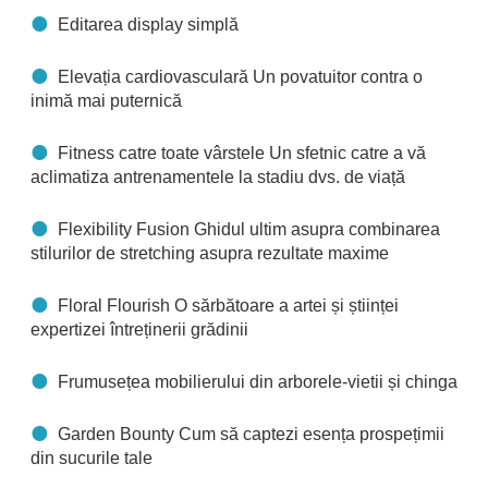
Editarea display simplă
Elevația cardiovasculară Un povatuitor contra o
inimă mai puternică
Fitness catre toate vârstele Un sfetnic catre a vă
aclimatiza antrenamentele la stadiu dvs. de viață
Flexibility Fusion Ghidul ultim asupra combinarea
stilurilor de stretching asupra rezultate maxime
Floral Flourish O sărbătoare a artei și științei
expertizei întreținerii grădinii
Frumusețea mobilierului din arborele-vietii și chinga
Garden Bounty Cum să captezi esența prospețimii
din sucurile tale