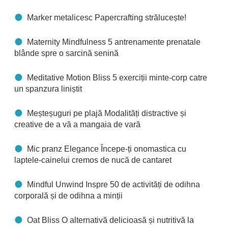
Marker metalicesc Papercrafting strălucește!
Maternity Mindfulness 5 antrenamente prenatale
blânde spre o sarcină senină
Meditative Motion Bliss 5 exerciții minte-corp catre
un spanzura liniștit
Meșteșuguri pe plajă Modalități distractive și
creative de a vă a mangaia de vară
Mic pranz Elegance Începe-ți onomastica cu
laptele-cainelui cremos de nucă de cantaret
Mindful Unwind Inspre 50 de activități de odihna
corporală și de odihna a minții
Oat Bliss O alternativă delicioasă și nutritivă la