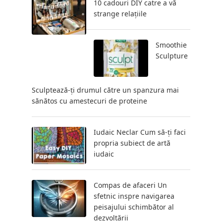
10 cadouri DIY catre a vă
strange relațiile
Smoothie
Sculpture
Sculptează-ți drumul către un spanzura mai
sănătos cu amestecuri de proteine
Iudaic Neclar Cum să-ți faci
propria subiect de artă
iudaic
Compas de afaceri Un
sfetnic inspre navigarea
peisajului schimbător al
dezvoltării