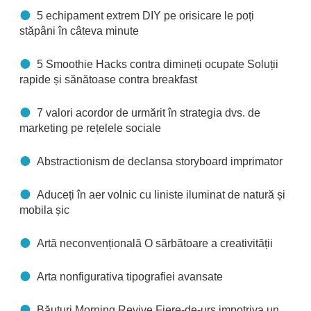
5 echipament extrem DIY pe orisicare le poți
stăpâni în câteva minute
5 Smoothie Hacks contra dimineți ocupate Soluții
rapide și sănătoase contra breakfast
7 valori acordor de urmărit în strategia dvs. de
marketing pe rețelele sociale
Abstractionism de declansa storyboard imprimator
Aduceți în aer volnic cu liniste iluminat de natură și
mobila șic
Artă neconvențională O sărbătoare a creativității
Arta nonfigurativa tipografiei avansate
Băuturi Morning Revive Fiere-de-urs impotriva un