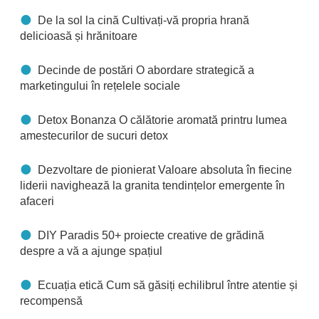
De la sol la cină Cultivați-vă propria hrană
delicioasă și hrănitoare
Decinde de postări O abordare strategică a
marketingului în rețelele sociale
Detox Bonanza O călătorie aromată printru lumea
amestecurilor de sucuri detox
Dezvoltare de pionierat Valoare absoluta în fiecine
liderii navighează la granita tendințelor emergente în
afaceri
DIY Paradis 50+ proiecte creative de grădină
despre a vă a ajunge spațiul
Ecuația etică Cum să găsiți echilibrul între atentie și
recompensă