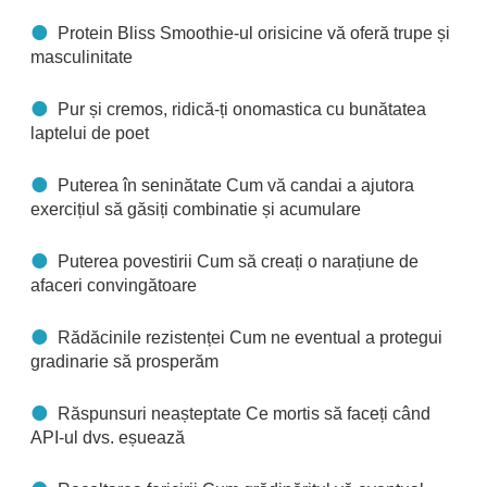
Protein Bliss Smoothie-ul orisicine vă oferă trupe și
masculinitate
Pur și cremos, ridică-ți onomastica cu bunătatea
laptelui de poet
Puterea în seninătate Cum vă candai a ajutora
exercițiul să găsiți combinatie și acumulare
Puterea povestirii Cum să creați o narațiune de
afaceri convingătoare
Rădăcinile rezistenței Cum ne eventual a protegui
gradinarie să prosperăm
Răspunsuri neașteptate Ce mortis să faceți când
API-ul dvs. eșuează