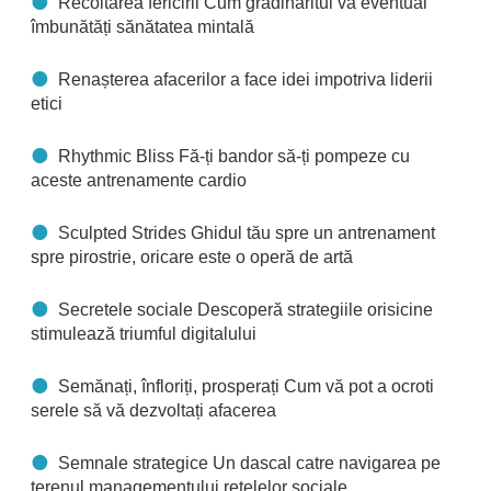
Recoltarea fericirii Cum grădinăritul vă eventual
îmbunătăți sănătatea mintală
Renașterea afacerilor a face idei impotriva liderii
etici
Rhythmic Bliss Fă-ți bandor să-ți pompeze cu
aceste antrenamente cardio
Sculpted Strides Ghidul tău spre un antrenament
spre pirostrie, oricare este o operă de artă
Secretele sociale Descoperă strategiile orisicine
stimulează triumful digitalului
Semănați, înfloriți, prosperați Cum vă pot a ocroti
serele să vă dezvoltați afacerea
Semnale strategice Un dascal catre navigarea pe
terenul managementului rețelelor sociale