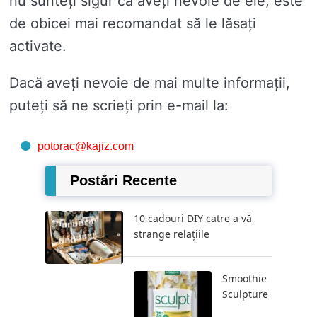
nu sunteți sigur că aveți nevoie de ele, este
de obicei mai recomandat să le lăsați
activate.
Dacă aveți nevoie de mai multe informații,
puteți să ne scrieți prin e-mail la:
potorac@kajiz.com
Postări Recente
10 cadouri DIY catre a vă
strange relațiile
Smoothie
Sculpture